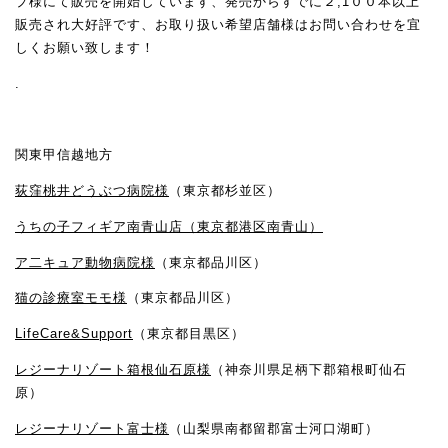
プ様にて販売を開始しています、発売からすでに２,1００本以上
販売され大好評です、お取り扱い希望店舗様はお問い合わせを宜
しくお願い致します！
.
関東甲信越地方
荻窪桃井どうぶつ病院様
（東京都杉並区）
うちの子フィギア南青山店（東京都港区南青山）
ア二キュア動物病院様
（東京都品川区）
猫の診療室モモ様
（東京都品川区）
LifeCare&Support
（東京都目黒区）
レジーナリゾート箱根仙石原様
（神奈川県足柄下郡箱根町仙石
原）
レジーナリゾート富士様
（山梨県南都留郡富士河口湖町）