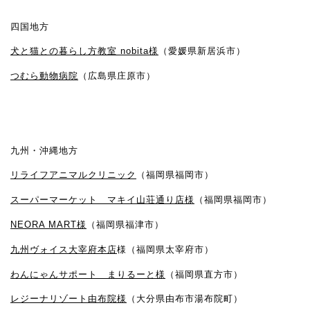
四国地方
犬と猫との暮らし方教室 nobita様
（愛媛県新居浜市）
つむら動物病院
（広島県庄原市）
九州・沖縄地方
リライフアニマルクリニック
（福岡県福岡市）
スーパーマーケット マキイ山荘通り店様
（福岡県福岡市）
NEORA MART様
（福岡県福津市）
九州ヴォイス大宰府本店
様（福岡県太宰府市）
わんにゃんサポート まりるーと様
（福岡県直方市）
レジーナリゾート由布院様
（大分県由布市湯布院町）